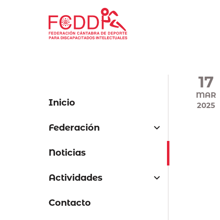
Saltar
al
contenido
principal
17
MAR
Inicio
2025
Federación
Noticias
Histórico
Actividades
Organigrama
Contacto
Estatutos
Atletismo